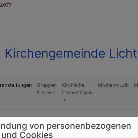
 2077
. Kirchengemeinde Licht
ranstaltungen
Gruppen
Kirchliche
Kirchenmusik
M
& Kreise
Lebensrituale
ndung von personenbezogenen
 und Cookies