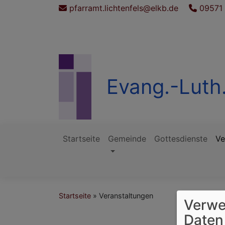
Direkt
pfarramt.lichtenfels@elkb.de
09571
zum
Inhalt
Evang.-Luth
Startseite
Gemeinde
Gottesdienste
Ve
Hauptnavigation
Startseite
Veranstaltungen
Verwe
Daten