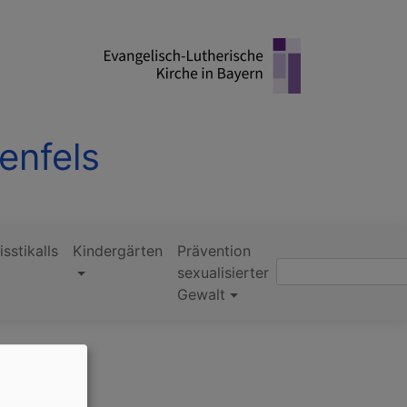
enfels
isstikalls
Kindergärten
Prävention
Suche
sexualisierter
Gewalt