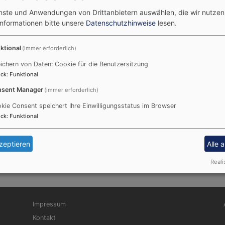
enste und Anwendungen von Drittanbietern auswählen, die wir nutze
Informationen bitte unsere
Datenschutzhinweise
lesen.
Liste mit Filter
ktional
(immer erforderlich)
ichern von Daten: Cookie für die Benutzersitzung
ck
:
Funktional
sent Manager
(immer erforderlich)
kie Consent speichert Ihre Einwilligungsstatus im Browser
ck
:
Funktional
altungen gefunden.
zeptieren
Alle 
Reali
Fußbereichsmenü
Be
Impressum
Kontakt