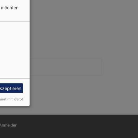
n möchten.
akzeptieren
siert mit Klaro!
nutzermenü
Anmelden